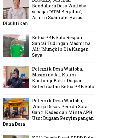
Bendahara Desa Wailoba
sebagai "ATM Berjalan",
Armin Soamole: Harus
Dibuktikan
Ketua PKB Sula Respon
Santai Tudingan Masmina
Ali: "Mungkin Dia Kangen
Saya
Polemik Desa Wailoba,
Masmina Ali Klaim
Kantongi Bukti Dugaan
Keterlibatan Ketua PKB Sula
Polemik Desa Wailoba,
Warga Desak Pemda Sula
Ganti Kades dan Minta APH
Usut Dugaan Penyimpangan
Dana Desa
KPU Jawab Surat DPRD Sula