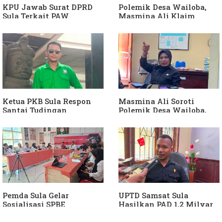
KPU Jawab Surat DPRD
Polemik Desa Wailoba,
Sula Terkait PAW
Masmina Ali Klaim
Anggota DPRD Dari Partai
Kantongi Bukti Dugaan
Hanura
Keterlibatan Ketua PKB
Sula
Ketua PKB Sula Respon
Masmina Ali Soroti
Santai Tudingan
Polemik Desa Wailoba,
Masmina Ali: "Mungkin
Singgung Dugaan
Dia Kangen Saya
Keterlibatan Ketua PKB
Sula
Pemda Sula Gelar
UPTD Samsat Sula
Sosialisasi SPBE
Hasilkan PAD 1,2 Milyar
Ke Daerah