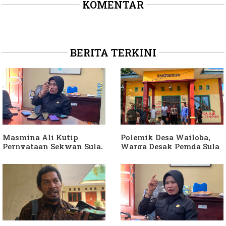
KOMENTAR
BERITA TERKINI
Masmina Ali Kutip
Polemik Desa Wailoba,
Pernyataan Sekwan Sula,
Warga Desak Pemda Sula
Sebut Armin Soamole
Ganti Kades dan Minta
Diduga Jadikan
APH Usut Dugaan
Keponakan "ATM
Penyimpangan Dana Desa
Berjalan"