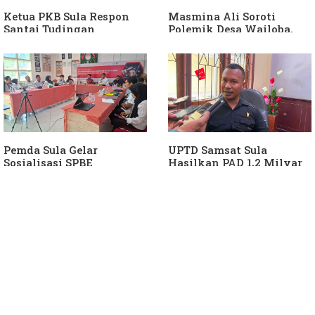
Ketua PKB Sula Respon
Masmina Ali Soroti
Santai Tudingan
Polemik Desa Wailoba,
Masmina Ali: "Mungkin
Singgung Dugaan
Dia Kangen Saya
Keterlibatan Ketua PKB
Sula
Pemda Sula Gelar
UPTD Samsat Sula
Sosialisasi SPBE
Hasilkan PAD 1,2 Milyar
Ke Daerah