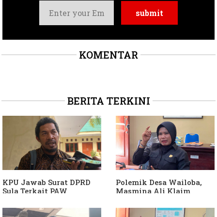
KOMENTAR
BERITA TERKINI
KPU Jawab Surat DPRD
Polemik Desa Wailoba,
Sula Terkait PAW
Masmina Ali Klaim
Anggota DPRD Dari Partai
Kantongi Bukti Dugaan
Hanura
Keterlibatan Ketua PKB
Sula