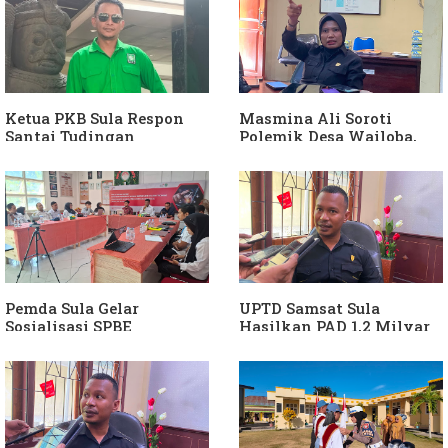
Ketua PKB Sula Respon
Masmina Ali Soroti
Santai Tudingan
Polemik Desa Wailoba,
Masmina Ali: "Mungkin
Singgung Dugaan
Dia Kangen Saya
Keterlibatan Ketua PKB
Sula
Pemda Sula Gelar
UPTD Samsat Sula
Sosialisasi SPBE
Hasilkan PAD 1,2 Milyar
Ke Daerah