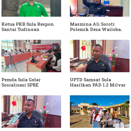
Ketua PKB Sula Respon
Masmina Ali Soroti
Santai Tudingan
Polemik Desa Wailoba,
Masmina Ali: "Mungkin
Singgung Dugaan
Dia Kangen Saya
Keterlibatan Ketua PKB
Sula
Pemda Sula Gelar
UPTD Samsat Sula
Sosialisasi SPBE
Hasilkan PAD 1,2 Milyar
Ke Daerah