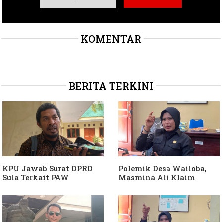
KOMENTAR
BERITA TERKINI
KPU Jawab Surat DPRD
Polemik Desa Wailoba,
Sula Terkait PAW
Masmina Ali Klaim
Anggota DPRD Dari Partai
Kantongi Bukti Dugaan
Hanura
Keterlibatan Ketua PKB
Sula