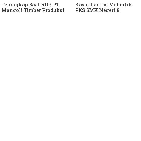
Terungkap Saat RDP, PT
Kasat Lantas Melantik
Mangoli Timber Produksi
PKS SMK Negeri 8
Diduga Tunggak Pajak
Halteng
Alat Berat dan Air
Permukaan