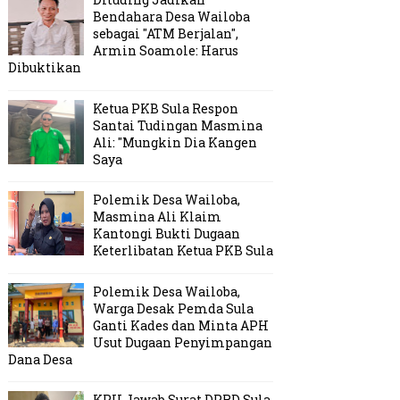
Bendahara Desa Wailoba
sebagai "ATM Berjalan",
Armin Soamole: Harus
Dibuktikan
Ketua PKB Sula Respon
Santai Tudingan Masmina
Ali: "Mungkin Dia Kangen
Saya
Polemik Desa Wailoba,
Masmina Ali Klaim
Kantongi Bukti Dugaan
Keterlibatan Ketua PKB Sula
Polemik Desa Wailoba,
Warga Desak Pemda Sula
Ganti Kades dan Minta APH
Usut Dugaan Penyimpangan
Dana Desa
KPU Jawab Surat DPRD Sula