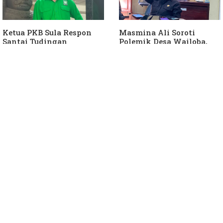
Ketua PKB Sula Respon
Masmina Ali Soroti
Santai Tudingan
Polemik Desa Wailoba,
Masmina Ali: "Mungkin
Singgung Dugaan
Dia Kangen Saya
Keterlibatan Ketua PKB
Sula