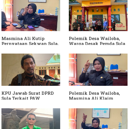
Soal Intervensi Politik,
Dituding Jadikan
Langkah Wakil Ketua
Bendahara Desa Wailoba
Komisi I Bukan
sebagai "ATM Berjalan",
intervensi Politik
Armin Soamole: Harus
Dibuktikan
Masmina Ali Kutip
Polemik Desa Wailoba,
Pernyataan Sekwan Sula,
Warga Desak Pemda Sula
Sebut Armin Soamole
Ganti Kades dan Minta
Diduga Jadikan
APH Usut Dugaan
Keponakan "ATM
Penyimpangan Dana Desa
Berjalan"
KPU Jawab Surat DPRD
Polemik Desa Wailoba,
Sula Terkait PAW
Masmina Ali Klaim
Anggota DPRD Dari Partai
Kantongi Bukti Dugaan
Hanura
Keterlibatan Ketua PKB
Sula