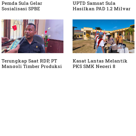
Pemda Sula Gelar
UPTD Samsat Sula
Sosialisasi SPBE
Hasilkan PAD 1,2 Milyar
Ke Daerah
Terungkap Saat RDP, PT
Kasat Lantas Melantik
Mangoli Timber Produksi
PKS SMK Negeri 8
Diduga Tunggak Pajak
Halteng
Alat Berat dan Air
Permukaan