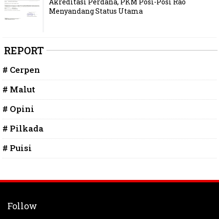
Akreditasi Perdana, PKM Posi-Posi Rao
Menyandang Status Utama
REPORT
# Cerpen
# Malut
# Opini
# Pilkada
# Puisi
Follow