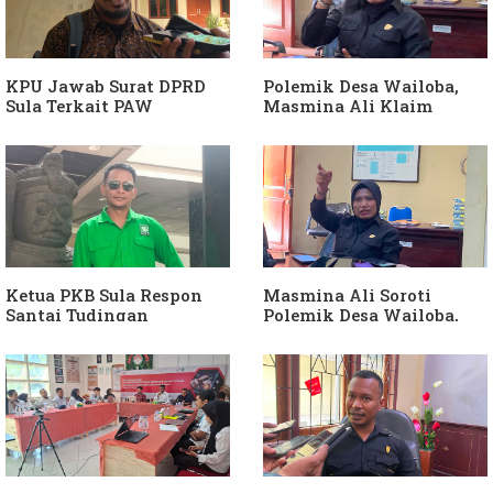
KPU Jawab Surat DPRD
Polemik Desa Wailoba,
Sula Terkait PAW
Masmina Ali Klaim
Anggota DPRD Dari Partai
Kantongi Bukti Dugaan
Hanura
Keterlibatan Ketua PKB
Sula
Ketua PKB Sula Respon
Masmina Ali Soroti
Santai Tudingan
Polemik Desa Wailoba,
Masmina Ali: "Mungkin
Singgung Dugaan
Dia Kangen Saya
Keterlibatan Ketua PKB
Sula