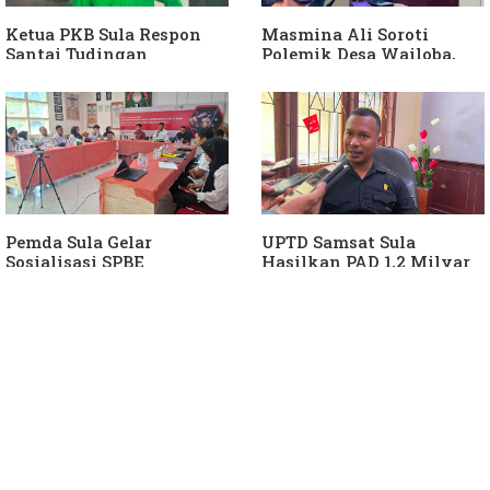
Ketua PKB Sula Respon
Masmina Ali Soroti
Santai Tudingan
Polemik Desa Wailoba,
Masmina Ali: "Mungkin
Singgung Dugaan
Dia Kangen Saya
Keterlibatan Ketua PKB
Sula
Pemda Sula Gelar
UPTD Samsat Sula
Sosialisasi SPBE
Hasilkan PAD 1,2 Milyar
Ke Daerah