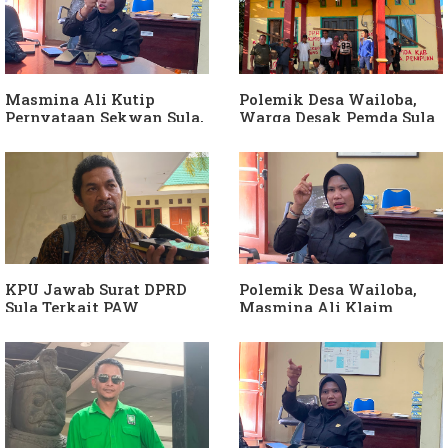
Masmina Ali Kutip
Polemik Desa Wailoba,
Pernyataan Sekwan Sula,
Warga Desak Pemda Sula
Sebut Armin Soamole
Ganti Kades dan Minta
Diduga Jadikan
APH Usut Dugaan
Keponakan "ATM
Penyimpangan Dana Desa
Berjalan"
KPU Jawab Surat DPRD
Polemik Desa Wailoba,
Sula Terkait PAW
Masmina Ali Klaim
Anggota DPRD Dari Partai
Kantongi Bukti Dugaan
Hanura
Keterlibatan Ketua PKB
Sula