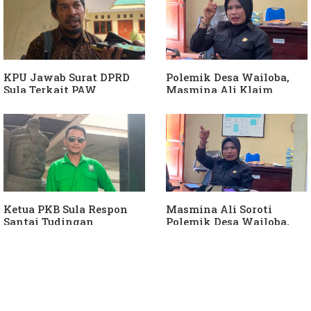
Berjalan"
KPU Jawab Surat DPRD
Polemik Desa Wailoba,
Sula Terkait PAW
Masmina Ali Klaim
Anggota DPRD Dari Partai
Kantongi Bukti Dugaan
Hanura
Keterlibatan Ketua PKB
Sula
Ketua PKB Sula Respon
Masmina Ali Soroti
Santai Tudingan
Polemik Desa Wailoba,
Masmina Ali: "Mungkin
Singgung Dugaan
Dia Kangen Saya
Keterlibatan Ketua PKB
Sula