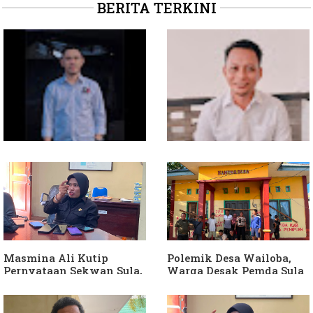
BERITA TERKINI
Soal Intervensi Politik,
Dituding Jadikan
Langkah Wakil Ketua
Bendahara Desa Wailoba
Komisi I Bukan
sebagai "ATM Berjalan",
intervensi Politik
Armin Soamole: Harus
Dibuktikan
Masmina Ali Kutip
Polemik Desa Wailoba,
Pernyataan Sekwan Sula,
Warga Desak Pemda Sula
Sebut Armin Soamole
Ganti Kades dan Minta
Diduga Jadikan
APH Usut Dugaan
Keponakan "ATM
Penyimpangan Dana Desa