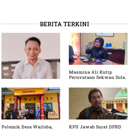
BERITA TERKINI
Masmina Ali Kutip
Pernyataan Sekwan Sula,
Sebut Armin Soamole
Diduga Jadikan
Keponakan "ATM
Berjalan"
Dituding Jadikan
Bendahara Desa Wailoba
sebagai "ATM Berjalan",
Armin Soamole: Harus
Dibuktikan
Polemik Desa Wailoba,
KPU Jawab Surat DPRD