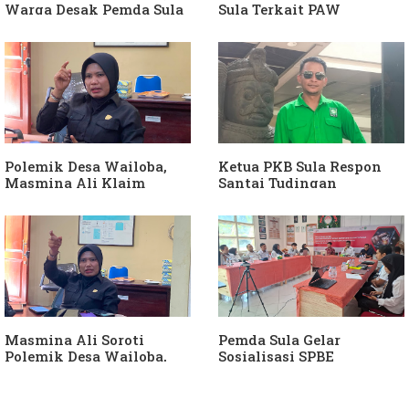
Warga Desak Pemda Sula
Sula Terkait PAW
Ganti Kades dan Minta
Anggota DPRD Dari Partai
APH Usut Dugaan
Hanura
Penyimpangan Dana Desa
Polemik Desa Wailoba,
Ketua PKB Sula Respon
Masmina Ali Klaim
Santai Tudingan
Kantongi Bukti Dugaan
Masmina Ali: "Mungkin
Keterlibatan Ketua PKB
Dia Kangen Saya
Sula
Masmina Ali Soroti
Pemda Sula Gelar
Polemik Desa Wailoba,
Sosialisasi SPBE
Singgung Dugaan
Keterlibatan Ketua PKB
Sula