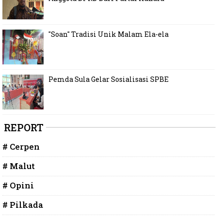
"Soan" Tradisi Unik Malam Ela-ela
Pemda Sula Gelar Sosialisasi SPBE
REPORT
# Cerpen
# Malut
# Opini
# Pilkada