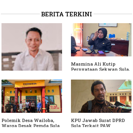
BERITA TERKINI
Masmina Ali Kutip
Pernyataan Sekwan Sula,
Sebut Armin Soamole
Diduga Jadikan
Keponakan "ATM
Berjalan"
Dituding Jadikan
Bendahara Desa Wailoba
sebagai "ATM Berjalan",
Armin Soamole: Harus
Dibuktikan
Polemik Desa Wailoba,
KPU Jawab Surat DPRD
Warga Desak Pemda Sula
Sula Terkait PAW
Ganti Kades dan Minta
Anggota DPRD Dari Partai