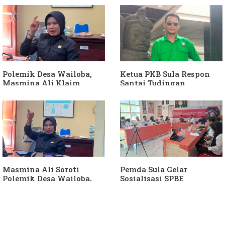
APH Usut Dugaan
Hanura
Penyimpangan Dana Desa
Polemik Desa Wailoba,
Ketua PKB Sula Respon
Masmina Ali Klaim
Santai Tudingan
Kantongi Bukti Dugaan
Masmina Ali: "Mungkin
Keterlibatan Ketua PKB
Dia Kangen Saya
Sula
Masmina Ali Soroti
Pemda Sula Gelar
Polemik Desa Wailoba,
Sosialisasi SPBE
Singgung Dugaan
Keterlibatan Ketua PKB
Sula