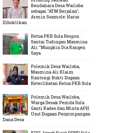
Bendahara Desa Wailoba
sebagai "ATM Berjalan",
Armin Soamole: Harus
Dibuktikan
Ketua PKB Sula Respon
Santai Tudingan Masmina
Ali: "Mungkin Dia Kangen
Saya
Polemik Desa Wailoba,
Masmina Ali Klaim
Kantongi Bukti Dugaan
Keterlibatan Ketua PKB Sula
Polemik Desa Wailoba,
Warga Desak Pemda Sula
Ganti Kades dan Minta APH
Usut Dugaan Penyimpangan
Dana Desa
KPU Jawab Surat DPRD Sula