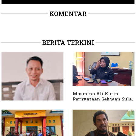
KOMENTAR
BERITA TERKINI
Masmina Ali Kutip
Pernyataan Sekwan Sula,
Sebut Armin Soamole
Diduga Jadikan
Keponakan "ATM
Berjalan"
Dituding Jadikan
Bendahara Desa Wailoba
sebagai "ATM Berjalan",