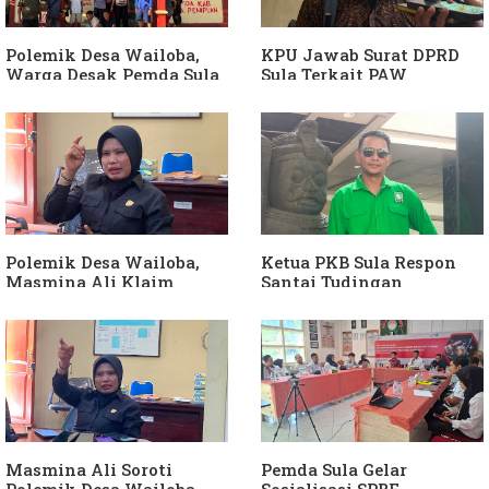
Armin Soamole: Harus
Dibuktikan
Polemik Desa Wailoba,
KPU Jawab Surat DPRD
Warga Desak Pemda Sula
Sula Terkait PAW
Ganti Kades dan Minta
Anggota DPRD Dari Partai
APH Usut Dugaan
Hanura
Penyimpangan Dana Desa
Polemik Desa Wailoba,
Ketua PKB Sula Respon
Masmina Ali Klaim
Santai Tudingan
Kantongi Bukti Dugaan
Masmina Ali: "Mungkin
Keterlibatan Ketua PKB
Dia Kangen Saya
Sula
Masmina Ali Soroti
Pemda Sula Gelar
Polemik Desa Wailoba,
Sosialisasi SPBE