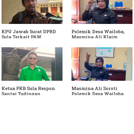
Berjalan"
KPU Jawab Surat DPRD
Polemik Desa Wailoba,
Sula Terkait PAW
Masmina Ali Klaim
Anggota DPRD Dari Partai
Kantongi Bukti Dugaan
Hanura
Keterlibatan Ketua PKB
Sula
Ketua PKB Sula Respon
Masmina Ali Soroti
Santai Tudingan
Polemik Desa Wailoba,
Masmina Ali: "Mungkin
Singgung Dugaan
Dia Kangen Saya
Keterlibatan Ketua PKB
Sula