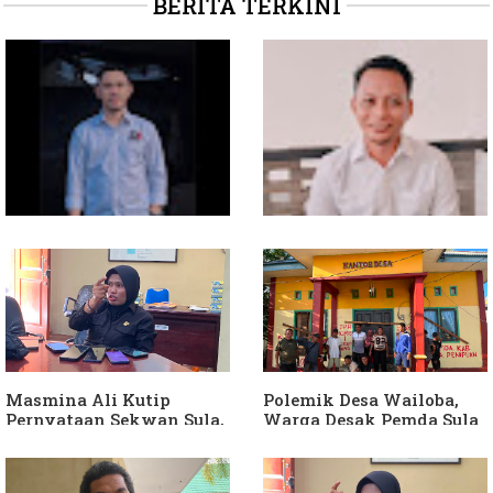
BERITA TERKINI
Soal Intervensi Politik,
Dituding Jadikan
Langkah Wakil Ketua
Bendahara Desa Wailoba
Komisi I Bukan
sebagai "ATM Berjalan",
intervensi Politik
Armin Soamole: Harus
Dibuktikan
Masmina Ali Kutip
Polemik Desa Wailoba,
Pernyataan Sekwan Sula,
Warga Desak Pemda Sula
Sebut Armin Soamole
Ganti Kades dan Minta
Diduga Jadikan
APH Usut Dugaan
Keponakan "ATM
Penyimpangan Dana Desa