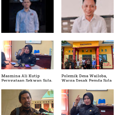
Soal Intervensi Politik,
Dituding Jadikan
Langkah Wakil Ketua
Bendahara Desa Wailoba
Komisi I Bukan
sebagai "ATM Berjalan",
intervensi Politik
Armin Soamole: Harus
Dibuktikan
Masmina Ali Kutip
Polemik Desa Wailoba,
Pernyataan Sekwan Sula,
Warga Desak Pemda Sula
Sebut Armin Soamole
Ganti Kades dan Minta
Diduga Jadikan
APH Usut Dugaan
Keponakan "ATM
Penyimpangan Dana Desa
Berjalan"