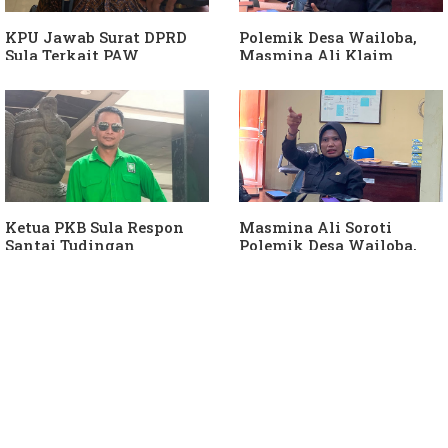
KPU Jawab Surat DPRD
Polemik Desa Wailoba,
Sula Terkait PAW
Masmina Ali Klaim
Anggota DPRD Dari Partai
Kantongi Bukti Dugaan
Hanura
Keterlibatan Ketua PKB
Sula
Ketua PKB Sula Respon
Masmina Ali Soroti
Santai Tudingan
Polemik Desa Wailoba,
Masmina Ali: "Mungkin
Singgung Dugaan
Dia Kangen Saya
Keterlibatan Ketua PKB
Sula