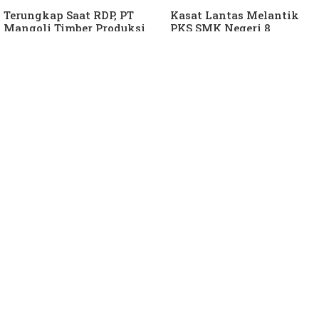
Terungkap Saat RDP, PT
Kasat Lantas Melantik
Mangoli Timber Produksi
PKS SMK Negeri 8
Diduga Tunggak Pajak
Halteng
Alat Berat dan Air
Permukaan