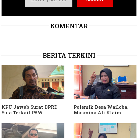
KOMENTAR
BERITA TERKINI
KPU Jawab Surat DPRD
Polemik Desa Wailoba,
Sula Terkait PAW
Masmina Ali Klaim
Anggota DPRD Dari Partai
Kantongi Bukti Dugaan
Hanura
Keterlibatan Ketua PKB
Sula