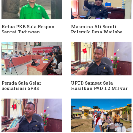
Ketua PKB Sula Respon
Masmina Ali Soroti
Santai Tudingan
Polemik Desa Wailoba,
Masmina Ali: "Mungkin
Singgung Dugaan
Dia Kangen Saya
Keterlibatan Ketua PKB
Sula
Pemda Sula Gelar
UPTD Samsat Sula
Sosialisasi SPBE
Hasilkan PAD 1,2 Milyar
Ke Daerah