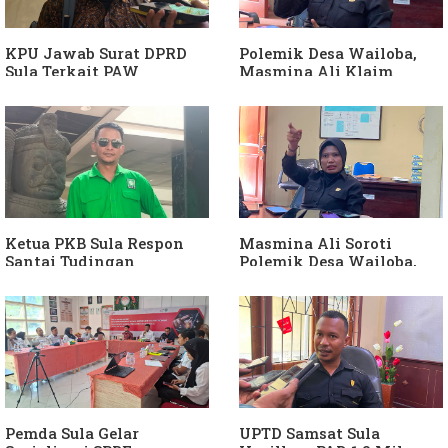
KPU Jawab Surat DPRD
Polemik Desa Wailoba,
Sula Terkait PAW
Masmina Ali Klaim
Anggota DPRD Dari Partai
Kantongi Bukti Dugaan
Hanura
Keterlibatan Ketua PKB
Sula
Ketua PKB Sula Respon
Masmina Ali Soroti
Santai Tudingan
Polemik Desa Wailoba,
Masmina Ali: "Mungkin
Singgung Dugaan
Dia Kangen Saya
Keterlibatan Ketua PKB
Sula
Pemda Sula Gelar
UPTD Samsat Sula