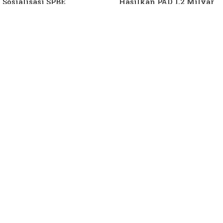
Sosialisasi SPBE
Hasilkan PAD 1,2 Milyar
Ke Daerah