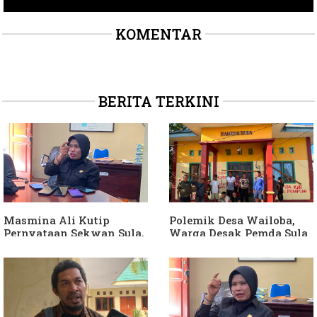
KOMENTAR
BERITA TERKINI
Masmina Ali Kutip
Polemik Desa Wailoba,
Pernyataan Sekwan Sula,
Warga Desak Pemda Sula
Sebut Armin Soamole
Ganti Kades dan Minta
Diduga Jadikan
APH Usut Dugaan
Keponakan "ATM
Penyimpangan Dana Desa
Berjalan"