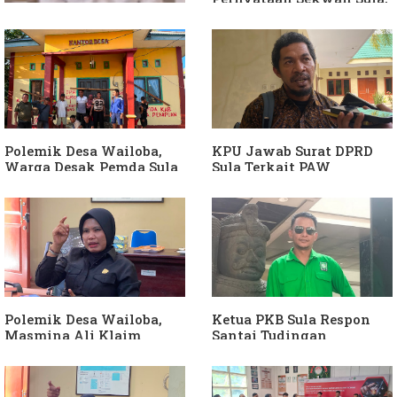
Sebut Armin Soamole
Diduga Jadikan
Keponakan "ATM
Berjalan"
Dituding Jadikan
Bendahara Desa Wailoba
sebagai "ATM Berjalan",
Armin Soamole: Harus
Dibuktikan
Polemik Desa Wailoba,
KPU Jawab Surat DPRD
Warga Desak Pemda Sula
Sula Terkait PAW
Ganti Kades dan Minta
Anggota DPRD Dari Partai
APH Usut Dugaan
Hanura
Penyimpangan Dana Desa
Polemik Desa Wailoba,
Ketua PKB Sula Respon
Masmina Ali Klaim
Santai Tudingan
Kantongi Bukti Dugaan
Masmina Ali: "Mungkin
Keterlibatan Ketua PKB
Dia Kangen Saya
Sula