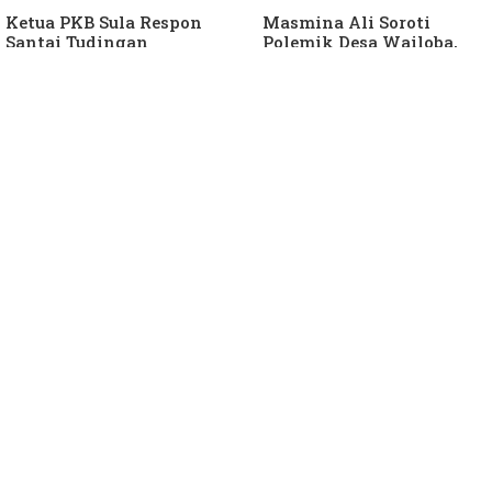
Ketua PKB Sula Respon
Masmina Ali Soroti
Santai Tudingan
Polemik Desa Wailoba,
Masmina Ali: "Mungkin
Singgung Dugaan
Dia Kangen Saya
Keterlibatan Ketua PKB
Sula