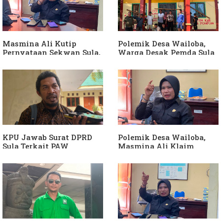
Langkah Wakil Ketua
Bendahara Desa Wailoba
Komisi I Bukan
sebagai "ATM Berjalan",
intervensi Politik
Armin Soamole: Harus
Dibuktikan
Masmina Ali Kutip
Polemik Desa Wailoba,
Pernyataan Sekwan Sula,
Warga Desak Pemda Sula
Sebut Armin Soamole
Ganti Kades dan Minta
Diduga Jadikan
APH Usut Dugaan
Keponakan "ATM
Penyimpangan Dana Desa
Berjalan"
KPU Jawab Surat DPRD
Polemik Desa Wailoba,
Sula Terkait PAW
Masmina Ali Klaim
Anggota DPRD Dari Partai
Kantongi Bukti Dugaan
Hanura
Keterlibatan Ketua PKB
Sula