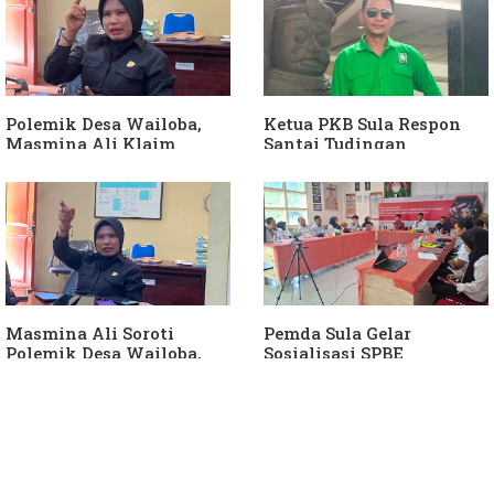
Polemik Desa Wailoba,
Ketua PKB Sula Respon
Masmina Ali Klaim
Santai Tudingan
Kantongi Bukti Dugaan
Masmina Ali: "Mungkin
Keterlibatan Ketua PKB
Dia Kangen Saya
Sula
Masmina Ali Soroti
Pemda Sula Gelar
Polemik Desa Wailoba,
Sosialisasi SPBE
Singgung Dugaan
Keterlibatan Ketua PKB
Sula