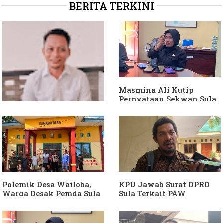
BERITA TERKINI
Masmina Ali Kutip
Pernyataan Sekwan Sula,
Sebut Armin Soamole
Diduga Jadikan
Keponakan "ATM
Berjalan"
Dituding Jadikan
Bendahara Desa Wailoba
sebagai "ATM Berjalan",
Armin Soamole: Harus
Dibuktikan
Polemik Desa Wailoba,
KPU Jawab Surat DPRD
Warga Desak Pemda Sula
Sula Terkait PAW
Ganti Kades dan Minta
Anggota DPRD Dari Partai
APH Usut Dugaan
Hanura
Penyimpangan Dana Desa