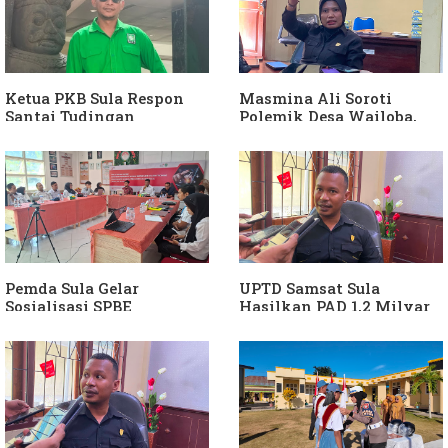
Ketua PKB Sula Respon
Masmina Ali Soroti
Santai Tudingan
Polemik Desa Wailoba,
Masmina Ali: "Mungkin
Singgung Dugaan
Dia Kangen Saya
Keterlibatan Ketua PKB
Sula
Pemda Sula Gelar
UPTD Samsat Sula
Sosialisasi SPBE
Hasilkan PAD 1,2 Milyar
Ke Daerah