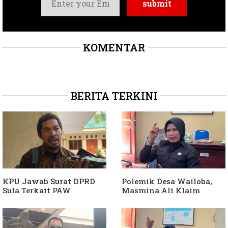
KOMENTAR
BERITA TERKINI
KPU Jawab Surat DPRD
Polemik Desa Wailoba,
Sula Terkait PAW
Masmina Ali Klaim
Anggota DPRD Dari Partai
Kantongi Bukti Dugaan
Hanura
Keterlibatan Ketua PKB
Sula