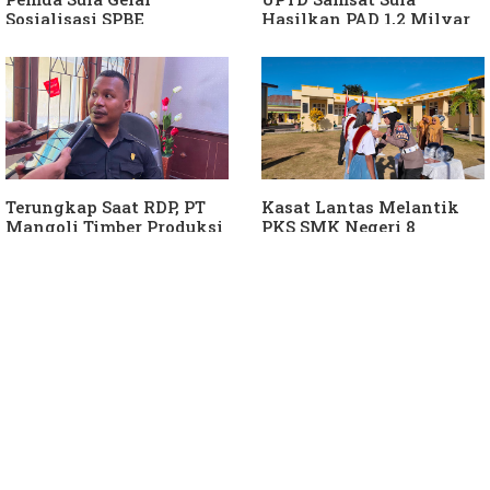
Sosialisasi SPBE
Hasilkan PAD 1,2 Milyar
Ke Daerah
Terungkap Saat RDP, PT
Kasat Lantas Melantik
Mangoli Timber Produksi
PKS SMK Negeri 8
Diduga Tunggak Pajak
Halteng
Alat Berat dan Air
Permukaan