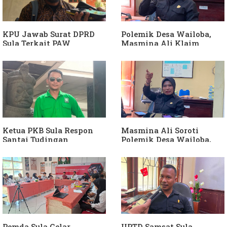
KPU Jawab Surat DPRD
Polemik Desa Wailoba,
Sula Terkait PAW
Masmina Ali Klaim
Anggota DPRD Dari Partai
Kantongi Bukti Dugaan
Hanura
Keterlibatan Ketua PKB
Sula
Ketua PKB Sula Respon
Masmina Ali Soroti
Santai Tudingan
Polemik Desa Wailoba,
Masmina Ali: "Mungkin
Singgung Dugaan
Dia Kangen Saya
Keterlibatan Ketua PKB
Sula
Pemda Sula Gelar
UPTD Samsat Sula