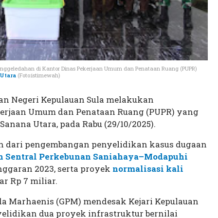
ggeledahan di Kantor Dinas Pekerjaan Umum dan Penataan Ruang (PUPR)
Utara
(Foto:istimewah)
an Negeri Kepulauan Sula melakukan
kerjaan Umum dan Penataan Ruang (PUPR) yang
Sanana Utara, pada Rabu (29/10/2025).
n dari pengembangan penyelidikan kasus dugaan
n Sentral Perkebunan Saniahaya–Modapuhi
ggaran 2023, serta proyek
normalisasi kali
r Rp 7 miliar.
da Marhaenis (GPM) mendesak Kejari Kepulauan
lidikan dua proyek infrastruktur bernilai