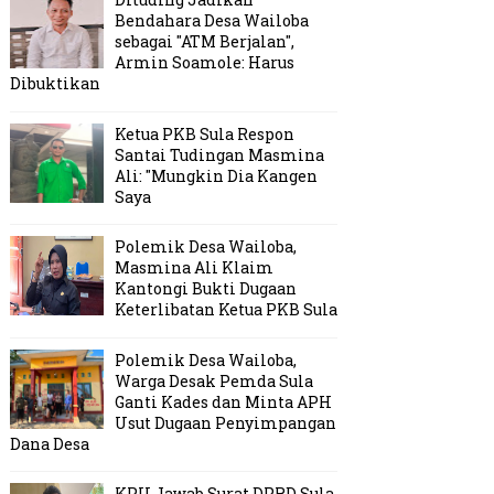
Bendahara Desa Wailoba
sebagai "ATM Berjalan",
Armin Soamole: Harus
Dibuktikan
Ketua PKB Sula Respon
Santai Tudingan Masmina
Ali: "Mungkin Dia Kangen
Saya
Polemik Desa Wailoba,
Masmina Ali Klaim
Kantongi Bukti Dugaan
Keterlibatan Ketua PKB Sula
Polemik Desa Wailoba,
Warga Desak Pemda Sula
Ganti Kades dan Minta APH
Usut Dugaan Penyimpangan
Dana Desa
KPU Jawab Surat DPRD Sula