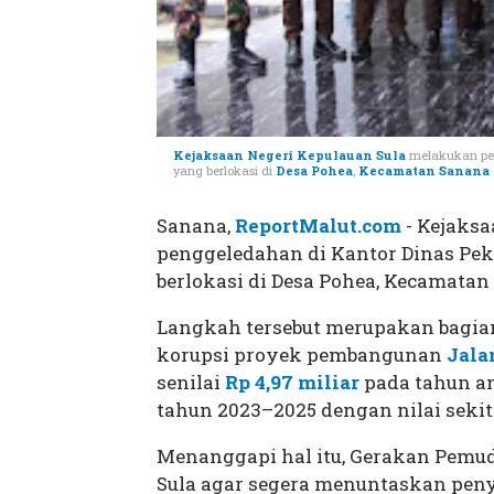
Kejaksaan Negeri Kepulauan Sula
melakukan pen
yang berlokasi di
Desa Pohea
,
Kecamatan Sanana 
Sanana,
ReportMalut.com
- Kejaksa
penggeledahan di Kantor Dinas Pe
berlokasi di Desa Pohea, Kecamatan 
Langkah tersebut merupakan bagia
korupsi proyek pembangunan
Jala
senilai
Rp 4,97 miliar
pada tahun an
tahun 2023–2025 dengan nilai sekita
Menanggapi hal itu, Gerakan Pemu
Sula agar segera menuntaskan penye