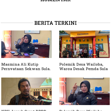
BERITA TERKINI
Masmina Ali Kutip
Polemik Desa Wailoba,
Pernyataan Sekwan Sula,
Warga Desak Pemda Sula
Sebut Armin Soamole
Ganti Kades dan Minta
Diduga Jadikan
APH Usut Dugaan
Keponakan "ATM
Penyimpangan Dana Desa
Berjalan"