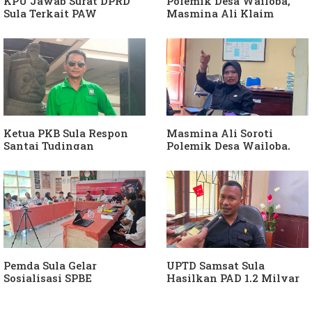
KPU Jawab Surat DPRD
Polemik Desa Wailoba,
Sula Terkait PAW
Masmina Ali Klaim
Anggota DPRD Dari Partai
Kantongi Bukti Dugaan
Hanura
Keterlibatan Ketua PKB
Sula
Ketua PKB Sula Respon
Masmina Ali Soroti
Santai Tudingan
Polemik Desa Wailoba,
Masmina Ali: "Mungkin
Singgung Dugaan
Dia Kangen Saya
Keterlibatan Ketua PKB
Sula
Pemda Sula Gelar
UPTD Samsat Sula
Sosialisasi SPBE
Hasilkan PAD 1,2 Milyar
Ke Daerah