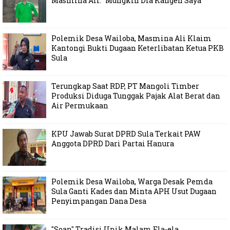
Masmina Ali: "Mungkin Dia Kangen Saya
Polemik Desa Wailoba, Masmina Ali Klaim
Kantongi Bukti Dugaan Keterlibatan Ketua PKB
Sula
Terungkap Saat RDP, PT Mangoli Timber
Produksi Diduga Tunggak Pajak Alat Berat dan
Air Permukaan
KPU Jawab Surat DPRD Sula Terkait PAW
Anggota DPRD Dari Partai Hanura
Polemik Desa Wailoba, Warga Desak Pemda
Sula Ganti Kades dan Minta APH Usut Dugaan
Penyimpangan Dana Desa
"Soan" Tradisi Unik Malam Ela-ela