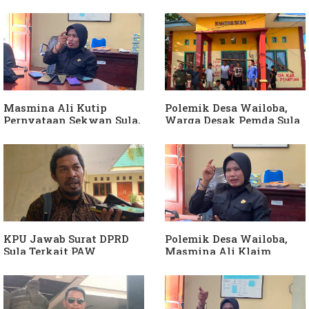
Soal Intervensi Politik,
Dituding Jadikan
Langkah Wakil Ketua
Bendahara Desa Wailoba
Komisi I Bukan
sebagai "ATM Berjalan",
intervensi Politik
Armin Soamole: Harus
Dibuktikan
Masmina Ali Kutip
Polemik Desa Wailoba,
Pernyataan Sekwan Sula,
Warga Desak Pemda Sula
Sebut Armin Soamole
Ganti Kades dan Minta
Diduga Jadikan
APH Usut Dugaan
Keponakan "ATM
Penyimpangan Dana Desa
Berjalan"
KPU Jawab Surat DPRD
Polemik Desa Wailoba,
Sula Terkait PAW
Masmina Ali Klaim
Anggota DPRD Dari Partai
Kantongi Bukti Dugaan
Hanura
Keterlibatan Ketua PKB
Sula