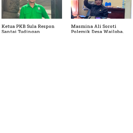
Ketua PKB Sula Respon
Masmina Ali Soroti
Santai Tudingan
Polemik Desa Wailoba,
Masmina Ali: "Mungkin
Singgung Dugaan
Dia Kangen Saya
Keterlibatan Ketua PKB
Sula