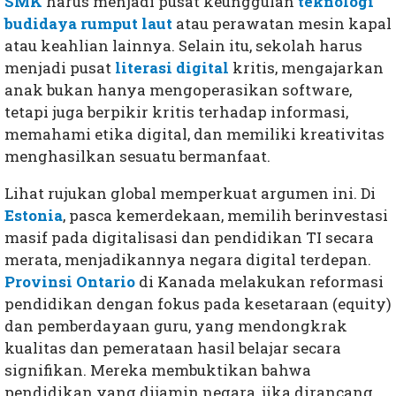
SMK
harus menjadi pusat keunggulan
teknologi
budidaya rumput laut
atau perawatan mesin kapal
atau keahlian lainnya. Selain itu, sekolah harus
menjadi pusat
literasi digital
kritis, mengajarkan
anak bukan hanya mengoperasikan software,
tetapi juga berpikir kritis terhadap informasi,
memahami etika digital, dan memiliki kreativitas
menghasilkan sesuatu bermanfaat.
Lihat rujukan global memperkuat argumen ini. Di
Estonia
, pasca kemerdekaan, memilih berinvestasi
masif pada digitalisasi dan pendidikan TI secara
merata, menjadikannya negara digital terdepan.
Provinsi Ontario
di Kanada melakukan reformasi
pendidikan dengan fokus pada kesetaraan (equity)
dan pemberdayaan guru, yang mendongkrak
kualitas dan pemerataan hasil belajar secara
signifikan. Mereka membuktikan bahwa
pendidikan yang dijamin negara, jika dirancang