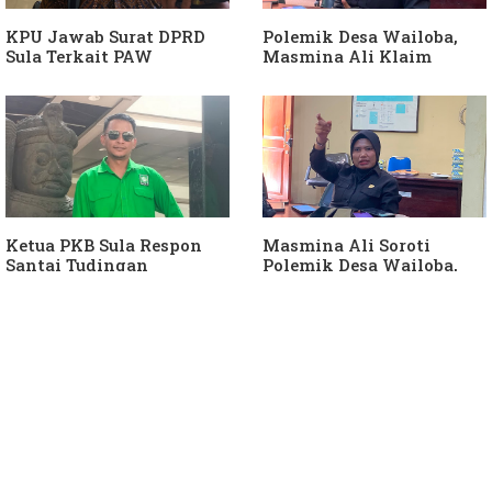
KPU Jawab Surat DPRD
Polemik Desa Wailoba,
Sula Terkait PAW
Masmina Ali Klaim
Anggota DPRD Dari Partai
Kantongi Bukti Dugaan
Hanura
Keterlibatan Ketua PKB
Sula
Ketua PKB Sula Respon
Masmina Ali Soroti
Santai Tudingan
Polemik Desa Wailoba,
Masmina Ali: "Mungkin
Singgung Dugaan
Dia Kangen Saya
Keterlibatan Ketua PKB
Sula