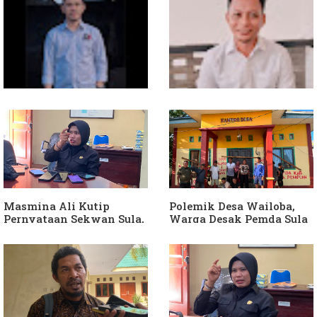
Soal Intervensi Politik,
Dituding Jadikan
Langkah Wakil Ketua
Bendahara Desa Wailoba
Komisi I Bukan
sebagai "ATM Berjalan",
intervensi Politik
Armin Soamole: Harus
Dibuktikan
Masmina Ali Kutip
Polemik Desa Wailoba,
Pernyataan Sekwan Sula,
Warga Desak Pemda Sula
Sebut Armin Soamole
Ganti Kades dan Minta
Diduga Jadikan
APH Usut Dugaan
Keponakan "ATM
Penyimpangan Dana Desa
Berjalan"