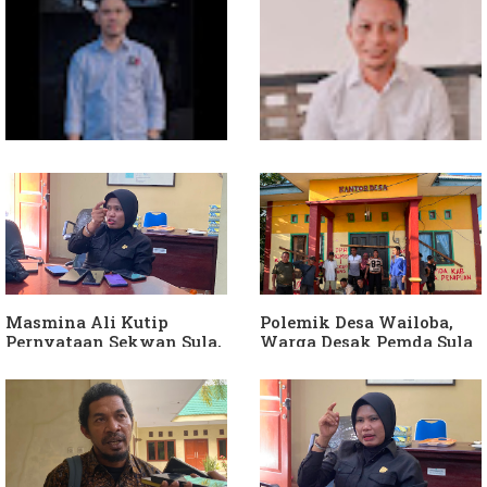
Soal Intervensi Politik,
Dituding Jadikan
Langkah Wakil Ketua
Bendahara Desa Wailoba
Komisi I Bukan
sebagai "ATM Berjalan",
intervensi Politik
Armin Soamole: Harus
Dibuktikan
Masmina Ali Kutip
Polemik Desa Wailoba,
Pernyataan Sekwan Sula,
Warga Desak Pemda Sula
Sebut Armin Soamole
Ganti Kades dan Minta
Diduga Jadikan
APH Usut Dugaan
Keponakan "ATM
Penyimpangan Dana Desa
Berjalan"