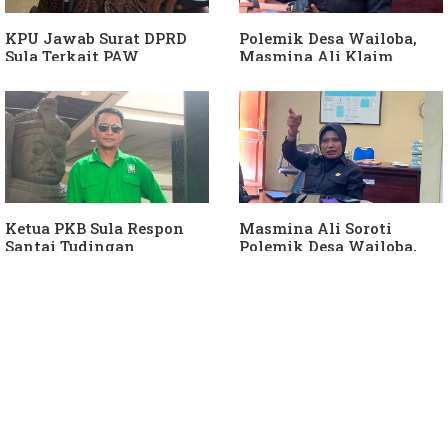
KPU Jawab Surat DPRD
Polemik Desa Wailoba,
Sula Terkait PAW
Masmina Ali Klaim
Anggota DPRD Dari Partai
Kantongi Bukti Dugaan
Hanura
Keterlibatan Ketua PKB
Sula
Ketua PKB Sula Respon
Masmina Ali Soroti
Santai Tudingan
Polemik Desa Wailoba,
Masmina Ali: "Mungkin
Singgung Dugaan
Dia Kangen Saya
Keterlibatan Ketua PKB
Sula