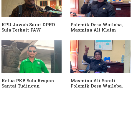
KPU Jawab Surat DPRD
Polemik Desa Wailoba,
Sula Terkait PAW
Masmina Ali Klaim
Anggota DPRD Dari Partai
Kantongi Bukti Dugaan
Hanura
Keterlibatan Ketua PKB
Sula
Ketua PKB Sula Respon
Masmina Ali Soroti
Santai Tudingan
Polemik Desa Wailoba,
Masmina Ali: "Mungkin
Singgung Dugaan
Dia Kangen Saya
Keterlibatan Ketua PKB
Sula