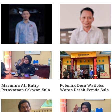
Soal Intervensi Politik,
Dituding Jadikan
Langkah Wakil Ketua
Bendahara Desa Wailoba
Komisi I Bukan
sebagai "ATM Berjalan",
intervensi Politik
Armin Soamole: Harus
Dibuktikan
Masmina Ali Kutip
Polemik Desa Wailoba,
Pernyataan Sekwan Sula,
Warga Desak Pemda Sula
Sebut Armin Soamole
Ganti Kades dan Minta
Diduga Jadikan
APH Usut Dugaan
Keponakan "ATM
Penyimpangan Dana Desa
Berjalan"