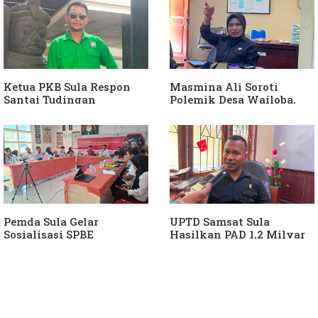
Sula
Ketua PKB Sula Respon
Masmina Ali Soroti
Santai Tudingan
Polemik Desa Wailoba,
Masmina Ali: "Mungkin
Singgung Dugaan
Dia Kangen Saya
Keterlibatan Ketua PKB
Sula
Pemda Sula Gelar
UPTD Samsat Sula
Sosialisasi SPBE
Hasilkan PAD 1,2 Milyar
Ke Daerah