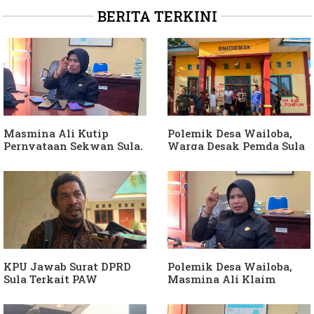
BERITA TERKINI
Masmina Ali Kutip
Polemik Desa Wailoba,
Pernyataan Sekwan Sula,
Warga Desak Pemda Sula
Sebut Armin Soamole
Ganti Kades dan Minta
Diduga Jadikan
APH Usut Dugaan
Keponakan "ATM
Penyimpangan Dana Desa
Berjalan"
KPU Jawab Surat DPRD
Polemik Desa Wailoba,
Sula Terkait PAW
Masmina Ali Klaim
Anggota DPRD Dari Partai
Kantongi Bukti Dugaan
Hanura
Keterlibatan Ketua PKB