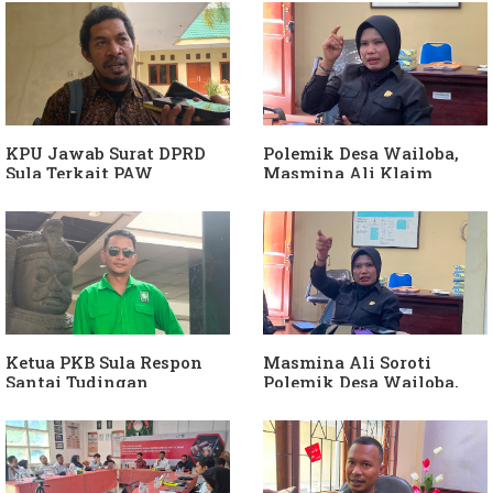
Diduga Jadikan
APH Usut Dugaan
Keponakan "ATM
Penyimpangan Dana Desa
Berjalan"
KPU Jawab Surat DPRD
Polemik Desa Wailoba,
Sula Terkait PAW
Masmina Ali Klaim
Anggota DPRD Dari Partai
Kantongi Bukti Dugaan
Hanura
Keterlibatan Ketua PKB
Sula
Ketua PKB Sula Respon
Masmina Ali Soroti
Santai Tudingan
Polemik Desa Wailoba,
Masmina Ali: "Mungkin
Singgung Dugaan
Dia Kangen Saya
Keterlibatan Ketua PKB
Sula