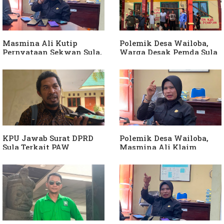
Langkah Wakil Ketua
Bendahara Desa Wailoba
Komisi I Bukan
sebagai "ATM Berjalan",
intervensi Politik
Armin Soamole: Harus
Dibuktikan
Masmina Ali Kutip
Polemik Desa Wailoba,
Pernyataan Sekwan Sula,
Warga Desak Pemda Sula
Sebut Armin Soamole
Ganti Kades dan Minta
Diduga Jadikan
APH Usut Dugaan
Keponakan "ATM
Penyimpangan Dana Desa
Berjalan"
KPU Jawab Surat DPRD
Polemik Desa Wailoba,
Sula Terkait PAW
Masmina Ali Klaim
Anggota DPRD Dari Partai
Kantongi Bukti Dugaan
Hanura
Keterlibatan Ketua PKB
Sula