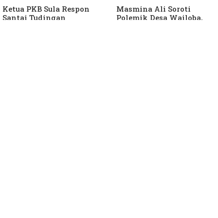
Ketua PKB Sula Respon
Masmina Ali Soroti
Santai Tudingan
Polemik Desa Wailoba,
Masmina Ali: "Mungkin
Singgung Dugaan
Dia Kangen Saya
Keterlibatan Ketua PKB
Sula