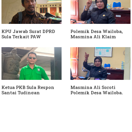
Berjalan"
KPU Jawab Surat DPRD
Polemik Desa Wailoba,
Sula Terkait PAW
Masmina Ali Klaim
Anggota DPRD Dari Partai
Kantongi Bukti Dugaan
Hanura
Keterlibatan Ketua PKB
Sula
Ketua PKB Sula Respon
Masmina Ali Soroti
Santai Tudingan
Polemik Desa Wailoba,
Masmina Ali: "Mungkin
Singgung Dugaan
Dia Kangen Saya
Keterlibatan Ketua PKB
Sula