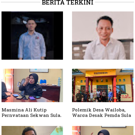
BERITA TERKINI
Soal Intervensi Politik,
Dituding Jadikan
Langkah Wakil Ketua
Bendahara Desa Wailoba
Komisi I Bukan
sebagai "ATM Berjalan",
intervensi Politik
Armin Soamole: Harus
Dibuktikan
Masmina Ali Kutip
Polemik Desa Wailoba,
Pernyataan Sekwan Sula,
Warga Desak Pemda Sula
Sebut Armin Soamole
Ganti Kades dan Minta
Diduga Jadikan
APH Usut Dugaan
Keponakan "ATM
Penyimpangan Dana Desa