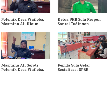
Polemik Desa Wailoba,
Ketua PKB Sula Respon
Masmina Ali Klaim
Santai Tudingan
Kantongi Bukti Dugaan
Masmina Ali: "Mungkin
Keterlibatan Ketua PKB
Dia Kangen Saya
Sula
Masmina Ali Soroti
Pemda Sula Gelar
Polemik Desa Wailoba,
Sosialisasi SPBE
Singgung Dugaan
Keterlibatan Ketua PKB
Sula