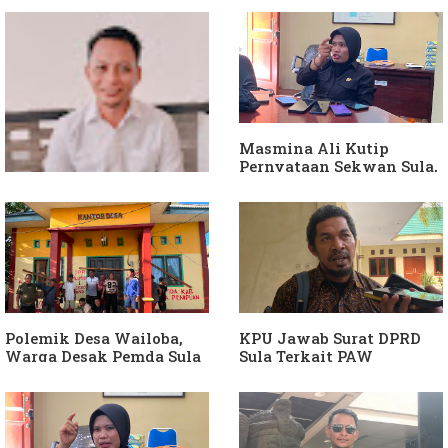
Masmina Ali Kutip
Pernyataan Sekwan Sula,
Sebut Armin Soamole
Diduga Jadikan
Keponakan "ATM
Berjalan"
Dituding Jadikan
Bendahara Desa Wailoba
sebagai "ATM Berjalan",
Armin Soamole: Harus
Dibuktikan
Polemik Desa Wailoba,
KPU Jawab Surat DPRD
Warga Desak Pemda Sula
Sula Terkait PAW
Ganti Kades dan Minta
Anggota DPRD Dari Partai
APH Usut Dugaan
Hanura
Penyimpangan Dana Desa