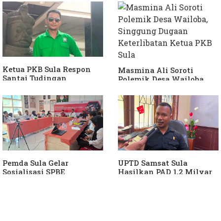
Hanura
Keterlibatan Ketua PKB
Sula
Ketua PKB Sula Respon
Masmina Ali Soroti
Santai Tudingan
Polemik Desa Wailoba,
Masmina Ali: "Mungkin
Singgung Dugaan
Dia Kangen Saya
Keterlibatan Ketua PKB
Sula
Pemda Sula Gelar
UPTD Samsat Sula
Sosialisasi SPBE
Hasilkan PAD 1,2 Milyar
Ke Daerah