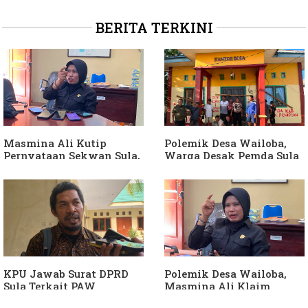
BERITA TERKINI
Masmina Ali Kutip
Polemik Desa Wailoba,
Pernyataan Sekwan Sula,
Warga Desak Pemda Sula
Sebut Armin Soamole
Ganti Kades dan Minta
Diduga Jadikan
APH Usut Dugaan
Keponakan "ATM
Penyimpangan Dana Desa
Berjalan"
KPU Jawab Surat DPRD
Polemik Desa Wailoba,
Sula Terkait PAW
Masmina Ali Klaim
Anggota DPRD Dari Partai
Kantongi Bukti Dugaan