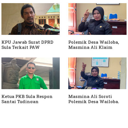
Diduga Jadikan
APH Usut Dugaan
Keponakan "ATM
Penyimpangan Dana Desa
Berjalan"
KPU Jawab Surat DPRD
Polemik Desa Wailoba,
Sula Terkait PAW
Masmina Ali Klaim
Anggota DPRD Dari Partai
Kantongi Bukti Dugaan
Hanura
Keterlibatan Ketua PKB
Sula
Ketua PKB Sula Respon
Masmina Ali Soroti
Santai Tudingan
Polemik Desa Wailoba,
Masmina Ali: "Mungkin
Singgung Dugaan
Dia Kangen Saya
Keterlibatan Ketua PKB
Sula