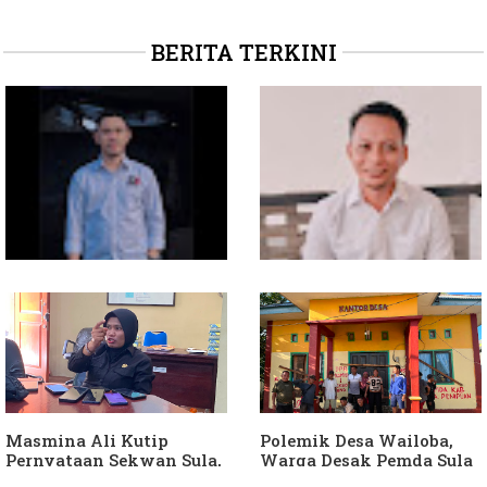
BERITA TERKINI
Soal Intervensi Politik,
Dituding Jadikan
Langkah Wakil Ketua
Bendahara Desa Wailoba
Komisi I Bukan
sebagai "ATM Berjalan",
intervensi Politik
Armin Soamole: Harus
Dibuktikan
Masmina Ali Kutip
Polemik Desa Wailoba,
Pernyataan Sekwan Sula,
Warga Desak Pemda Sula
Sebut Armin Soamole
Ganti Kades dan Minta