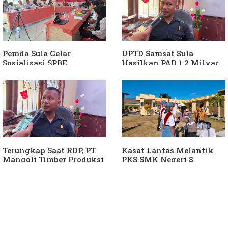
Pemda Sula Gelar
UPTD Samsat Sula
Sosialisasi SPBE
Hasilkan PAD 1,2 Milyar
Ke Daerah
Terungkap Saat RDP, PT
Kasat Lantas Melantik
Mangoli Timber Produksi
PKS SMK Negeri 8
Diduga Tunggak Pajak
Halteng
Alat Berat dan Air
Permukaan