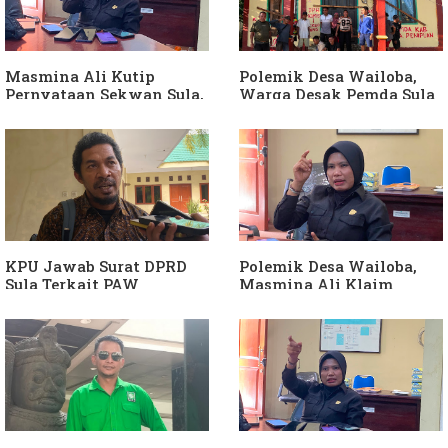
Komisi I Bukan
sebagai "ATM Berjalan",
intervensi Politik
Armin Soamole: Harus
Dibuktikan
Masmina Ali Kutip
Polemik Desa Wailoba,
Pernyataan Sekwan Sula,
Warga Desak Pemda Sula
Sebut Armin Soamole
Ganti Kades dan Minta
Diduga Jadikan
APH Usut Dugaan
Keponakan "ATM
Penyimpangan Dana Desa
Berjalan"
KPU Jawab Surat DPRD
Polemik Desa Wailoba,
Sula Terkait PAW
Masmina Ali Klaim
Anggota DPRD Dari Partai
Kantongi Bukti Dugaan
Hanura
Keterlibatan Ketua PKB
Sula