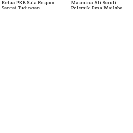
Ketua PKB Sula Respon
Masmina Ali Soroti
Santai Tudingan
Polemik Desa Wailoba,
Masmina Ali: "Mungkin
Singgung Dugaan
Dia Kangen Saya
Keterlibatan Ketua PKB
Sula