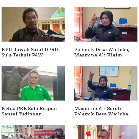
Sebut Armin Soamole
Ganti Kades dan Minta
Diduga Jadikan
APH Usut Dugaan
Keponakan "ATM
Penyimpangan Dana Desa
Berjalan"
KPU Jawab Surat DPRD
Polemik Desa Wailoba,
Sula Terkait PAW
Masmina Ali Klaim
Anggota DPRD Dari Partai
Kantongi Bukti Dugaan
Hanura
Keterlibatan Ketua PKB
Sula
Ketua PKB Sula Respon
Masmina Ali Soroti
Santai Tudingan
Polemik Desa Wailoba,
Masmina Ali: "Mungkin
Singgung Dugaan
Dia Kangen Saya
Keterlibatan Ketua PKB
Sula